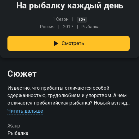
На рыбалку каждый день
1 Сезон
12+
Россия
2017
Рыбалка
Смотреть
Сюжет
Известно, что прибалты отличаются особой
сдержанностью, трудолюбием и упорством. А чем
отличается прибалтийская рыбалка? Новый взгляд
на популярное увлечение от латвийских
Читать дальше
рыболовов-экспертов
Жанр
Рыбалка