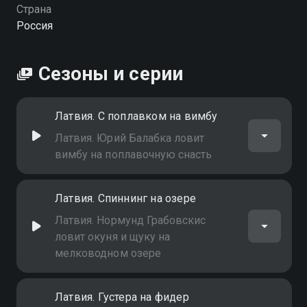
Страна
Россия
Сезоны и серии
Латвия. С поплавком на вимбу
Латвия. Юрий Балабка ловит
вимбу на поплавочную снасть
Латвия. Спиннинг на озере
Латвия. Нормунд Грабовскис
ловит окуня и щуку на
мелководном озере
Латвия. Густера на фидер