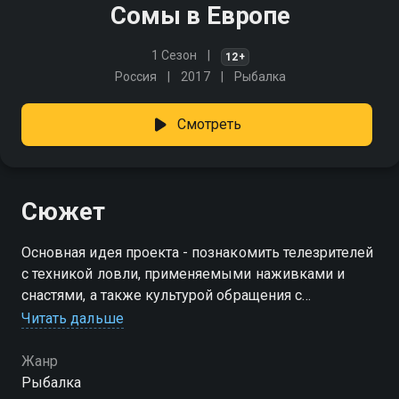
Сомы в Европе
1 Сезон
12+
Россия
2017
Рыбалка
Смотреть
Сюжет
Основная идея проекта - познакомить телезрителей
с техникой ловли, применяемыми наживками и
снастями, а также культурой обращения с
пойманными трофеями в Европе
Читать дальше
Жанр
Рыбалка