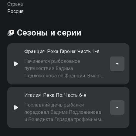
Страна
Россия
Сезоны и серии
Франция. Река Гарона: Часть 1-я
Начинается рыболовное
путешествие Вадима
Подложенова по Франции. Вместе
со своими друзьями он
отправляется на реку Гарона за
Италия. Река По: Часть 6-я
трофейными сомами
Последний день рыбалки
порадовал Вадима Подложенова
и Бенедикта Герарда трофейным
полутораметровым сомом