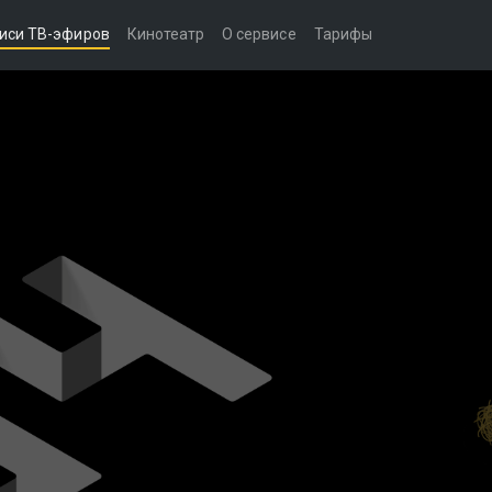
иси ТВ-эфиров
Кинотеатр
О сервисе
Тарифы