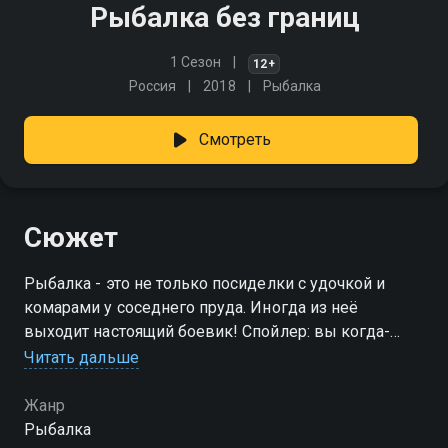
Рыбалка без границ
1 Сезон
12+
Россия
2018
Рыбалка
Смотреть
Сюжет
Рыбалка - это не только посиделки с удочкой и
комарами у соседнего пруда. Иногда из неё
выходит настоящий боевик! Спойлер: вы когда-
нибудь видели, как марлинов ловят руками в
Читать дальше
прыжке с вертолёта?
Жанр
Рыбалка