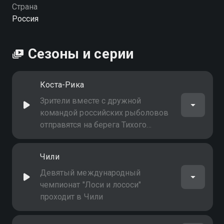
Страна
Россия
Сезоны и серии
Коста-Рика
Зрители вместе с дружной
командой российских рыболовов
отправятся на берега Тихого
океана в "Страну счастья", Коста-
Рику, и испытают потрясающий
Чили
драйв морской рыбалки
Девятый международный
чемпионат "Лоси и лососи"
проходит в Чили