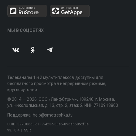
МЫ В СОЦСЕТЯХ
Телеканалы 1 и 2 мультиплексов доступны для
бесплатного просмотра в непрерывном режиме,
круглосуточно.
© 2014 — 2026, ООО «ЛайфСтрим», 109240, г. Москва,
ул. Николоямская, д. 13, стр. 2, этаж 2, ИНН 7710918800
Поддержка: help@smotreshka.tv
UUID: 39730650-5117-423c-88e5-896a65852f8e
v3.10.4
|
SSR