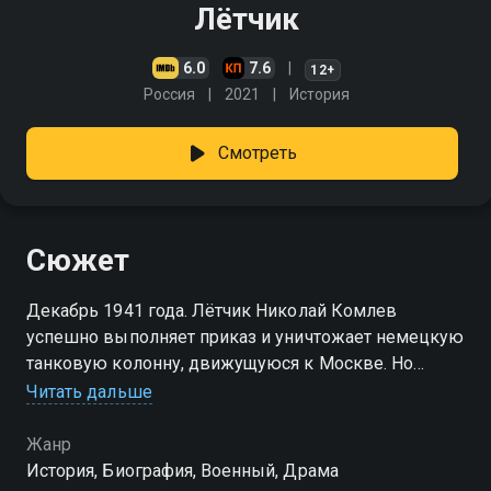
Лётчик
6.0
7.6
12+
Россия
2021
История
Смотреть
Сюжет
Декабрь 1941 года. Лётчик Николай Комлев
успешно выполняет приказ и уничтожает немецкую
танковую колонну, движущуюся к Москве. Но
самолёт Комлева подбит вражескими
Читать дальше
истребителями, и лётчик чудом сажает свой Ил-2 на
глухую лесную поляну
Жанр
История, Биография, Военный, Драма