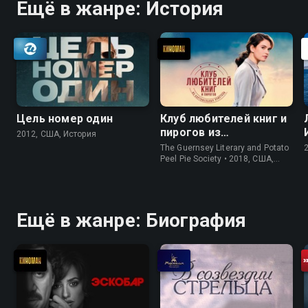
Ещё в жанре: История
Цель номер один
Клуб любителей книг и
пирогов из
2012, США, История
картофельных
The Guernsey Literary and Potato
очистков
Peel Pie Society • 2018, США,
История
Ещё в жанре: Биография