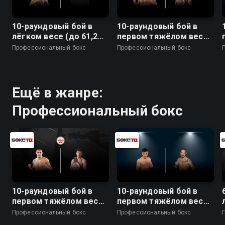
10-раундовый бой в
10-раундовый бой в
лёгком весе (до 61,2
первом тяжёлом весе (
кг)
до 90,7 кг) за титул
Профессиональный бокс
Профессиональный бокс
WBO Inter-Continental
Ещё в жанре:
Профессиональный бокс
10-раундовый бой в
10-раундовый бой в
первом тяжёлом весе (
первом тяжёлом весе
до 90,7 кг) за титул
(до 90,7 кг)
Профессиональный бокс
Профессиональный бокс
WBO Inter-Continental