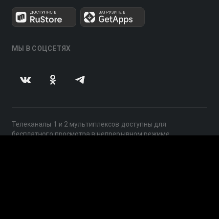
МЫ В СОЦСЕТЯХ
Телеканалы 1 и 2 мультиплексов доступны для
бесплатного просмотра в непрерывном режиме,
круглосуточно.
© 2014 — 2026, ООО «ЛайфСтрим», 109240, г. Москва,
ул. Николоямская, д. 13, стр. 2, этаж 2, ИНН 7710918800
Поддержка: help@smotreshka.tv
UUID: 27453c88-8ced-4101-ae5c-84eeb07cc76e
v3.10.4
|
SSR