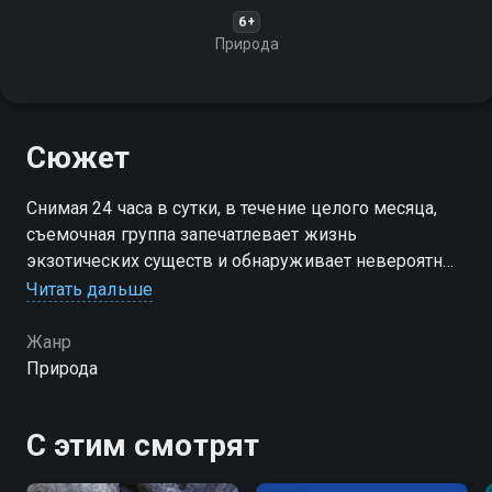
6+
Природа
Сюжет
Снимая 24 часа в сутки, в течение целого месяца,
съемочная группа запечатлевает жизнь
экзотических существ и обнаруживает невероятные
трюки, которые обитатели этого места используют,
Читать дальше
чтобы выжить в экстремальном климате джунглей
Жанр
Природа
С этим смотрят