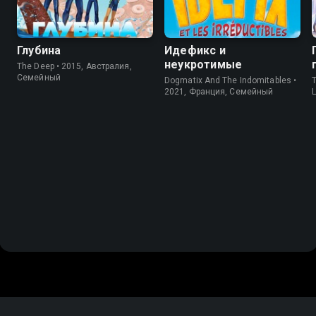
Глубина
Идефикс и
неукротимые
The Deep • 2015, Австралия,
Cемейный
Dogmatix And The Indomitables •
T
2021, Франция, Cемейный
L