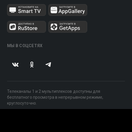
МЫ В СОЦСЕТЯХ
Телеканалы 1 и 2 мультиплексов доступны для
бесплатного просмотра в непрерывном режиме,
круглосуточно.
© 2014 — 2026, ООО «ЛайфСтрим», 109240, г. Москва,
ул. Николоямская, д. 13, стр. 2, этаж 2, ИНН 7710918800
Поддержка: help@smotreshka.tv