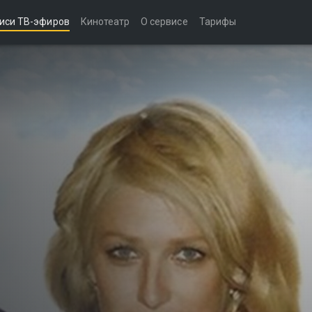
иси ТВ-эфиров
Кинотеатр
О сервисе
Тарифы