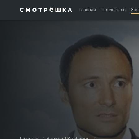
Главная
Телеканалы
Зап
Главная
/
Записи ТВ-эфиров
/