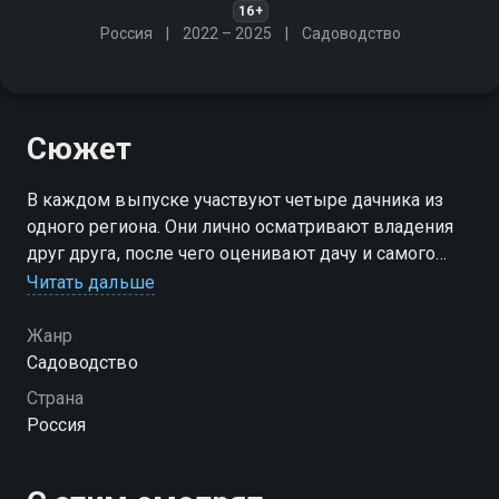
16+
Россия
2022 – 2025
Садоводство
Сюжет
В каждом выпуске участвуют четыре дачника из
одного региона. Они лично осматривают владения
друг друга, после чего оценивают дачу и самого
хозяина по следующим критериям: гостеприимство,
Читать дальше
состояние огорода и сам дом
Жанр
Посмотреть онлайн 3 сезон сериала Четыре дачи
Садоводство
вы можете совершенно бесплатно в хорошем HD
Страна
качестве на Смотрёшке
Россия