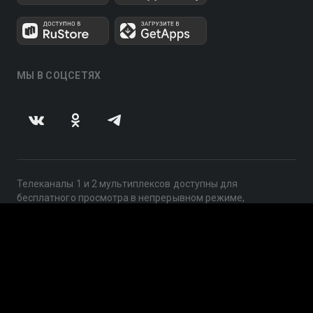
МЫ В СОЦСЕТЯХ
Телеканалы 1 и 2 мультиплексов доступны для
бесплатного просмотра в непрерывном режиме,
круглосуточно.
© 2014 — 2026, ООО «ЛайфСтрим», 109240, г. Москва,
ул. Николоямская, д. 13, стр. 2, этаж 2, ИНН 7710918800
Поддержка: help@smotreshka.tv
UUID: d4308e19-3ff1-480e-980f-99c00fc5bdd1
v3.10.4
|
SSR