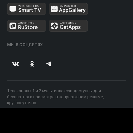
МЫ В СОЦСЕТЯХ
Телеканалы 1 и 2 мультиплексов доступны для
бесплатного просмотра в непрерывном режиме,
круглосуточно.
© 2014 — 2026, ООО «ЛайфСтрим», 109240, г. Москва,
ул. Николоямская, д. 13, стр. 2, этаж 2, ИНН 7710918800
Поддержка: help@smotreshka.tv