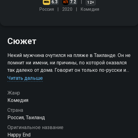
6.3
7.2
12+
Россия
2020
Комедия
Сюжет
Некий мужчина очутился на пляже в Таиланде. Он не
помнит ни имени, ни причины, по которой оказался
так далеко от дома. Говорит он только по-русски и
отличается крайне скверным характером, однако
Читать дальше
быстро осваивается на новом месте, налаживает
бизнес
Жанр
Комедия
Страна
Россия, Таиланд
Оригинальное название
Happy End