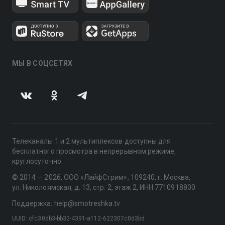
МЫ В СОЦСЕТЯХ
Телеканалы 1 и 2 мультиплексов доступны для
бесплатного просмотра в непрерывном режиме,
круглосуточно.
© 2014 — 2026, ООО «ЛайфСтрим», 109240, г. Москва,
ул. Николоямская, д. 13, стр. 2, этаж 2, ИНН 7710918800
Поддержка: help@smotreshka.tv
UUID: cfc30db3-bb32-4391-a112-622307c0d3bd