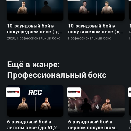
10-раундовый бой в
10-раундовый бой в
полусреднем весе ( до
полутяжёлом весе (до
66,7 кг)
79,4 кг)
2020, Профессиональный бокс
Профессиональный бокс
Ещё в жанре:
Профессиональный бокс
6-раундовый бой в
6-раундовый бой в
легком весе (до 61,2
первом полулегком