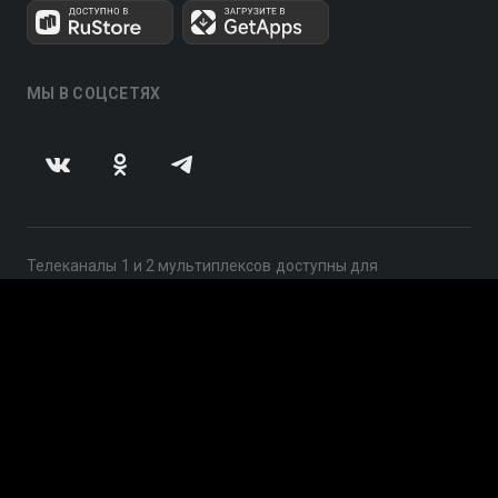
МЫ В СОЦСЕТЯХ
Телеканалы 1 и 2 мультиплексов доступны для
бесплатного просмотра в непрерывном режиме,
круглосуточно.
© 2014 — 2026, ООО «ЛайфСтрим», 109240, г. Москва,
ул. Николоямская, д. 13, стр. 2, этаж 2, ИНН 7710918800
Поддержка: help@smotreshka.tv
UUID: 2c942489-96b2-49db-904e-1c644deac2cb
v3.10.4
|
SSR