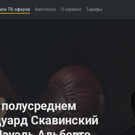
иси ТВ-эфиров
Кинотеатр
О сервисе
Тарифы
 полусреднем
 Эдуард Скавинский
Науэль Альберто