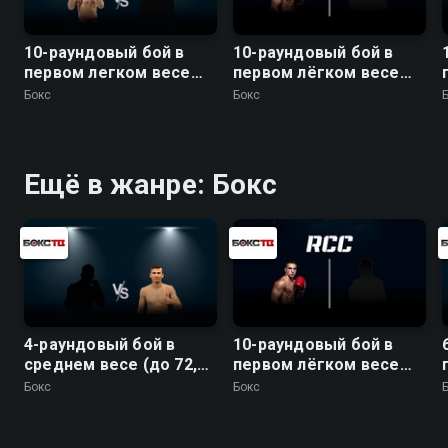
10-раундовый бой в
10-раундовый бой в
первом легком весе
первом лёгком весе
(до 59 кг): Евгений
(до 59 кг)
Бокс
Бокс
Чупраков (Россия) -
Эрни Санчез (Бразилия)
Ещё в жанре: Бокс
4-раундовый бой в
10-раундовый бой в
среднем весе (до 72,6
первом лёгком весе
кг). Жайдар Бирлик
(до 59 кг)
Бокс
Бокс
(Китай) - Темирлан
Раимкулов (Казахстан)