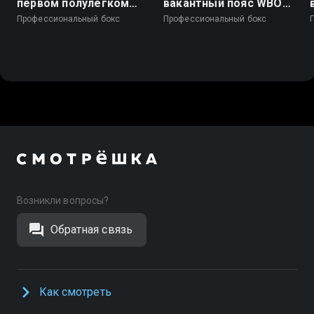
первом полулегком
вакантный пояс WBO
весе (до 55,3 кг). Бахыт
Inter-Continental в
Профессиональный бокс
Профессиональный бокс
Абдурахимов
первом лёгком весе
(Узбекистан) -
(до 59 кг)
Магомед Курбанов
(Россия)
Возникли вопросы?
Обратная связь
Как смотреть