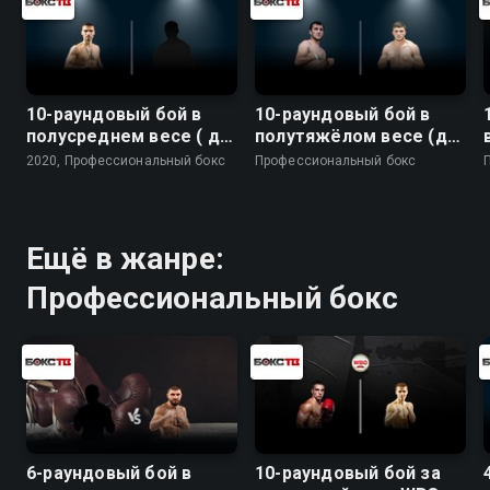
10-раундовый бой в
10-раундовый бой в
полусреднем весе ( до
полутяжёлом весе (до
66,7 кг)
79,4 кг)
2020, Профессиональный бокс
Профессиональный бокс
Ещё в жанре:
Профессиональный бокс
6-раундовый бой в
10-раундовый бой за