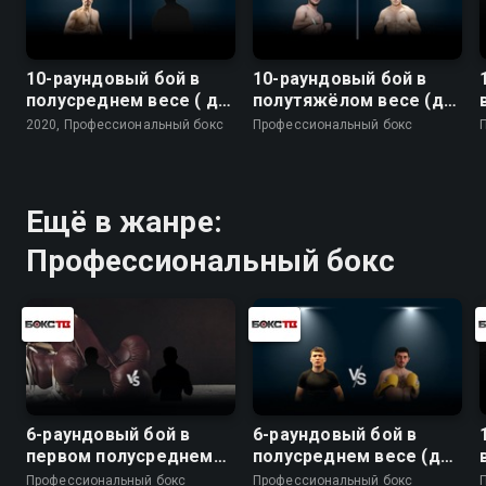
10-раундовый бой в
10-раундовый бой в
полусреднем весе ( до
полутяжёлом весе (до
66,7 кг)
79,4 кг)
2020, Профессиональный бокс
Профессиональный бокс
Ещё в жанре:
Профессиональный бокс
6-раундовый бой в
6-раундовый бой в
первом полусреднем
полусреднем весе (до
весе (до 63,5 кг).
66,7 кг). Махмуд Гаипов
Профессиональный бокс
Профессиональный бокс