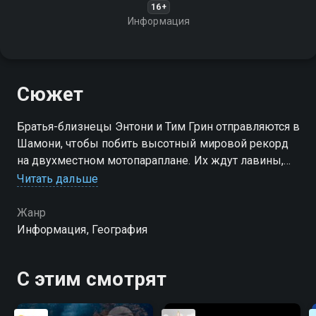
16+
Информация
Сюжет
Братья-близнецы Энтони и Тим Грин отправляются в
Шамони, чтобы побить высотный мировой рекорд
на двухместном мотопараплане. Их ждут лавины,
сильный ветер, рваные парашюты и скрытые
Читать дальше
расселины
Жанр
Информация, География
С этим смотрят