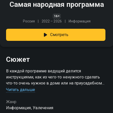
Самая народная программа
16+
Россия
2022 – 2026
Информация
Смотреть
Сюжет
В каждой программе ведущий делится
инструкциями, как из чего-то ненужного сделать
что-то очень нужное в доме или на приусадебном
участке. В выпуске могут принимать участие
Читать дальше
зрители, которые делятся своими самоделками и
хитростями
Жанр
Информация, Увлечения