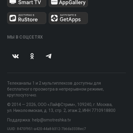
МЫ В СОЦСЕТЯХ
Телеканалы 1 и 2 мультиплексов доступны для
бесплатного просмотра в непрерывном режиме,
круглосуточно.
© 2014 — 2026, ООО «ЛайфСтрим», 109240, г. Москва,
ул. Николоямская, д. 13, стр. 2, этаж 2, ИНН 7710918800
Поддержка: help@smotreshka.tv
UUID: 8470f951-a420-44a8-b312-7b6da3338ec7