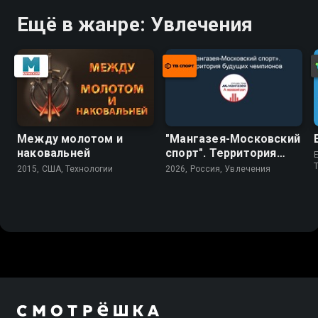
Ещё в жанре: Увлечения
Между молотом и
"Мангазея-Московский
наковальней
спорт". Территория
E
будущих чемпионов
2015, США, Технологии
2026, Россия, Увлечения