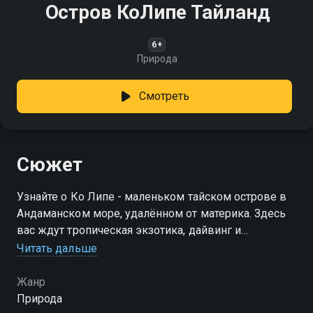
Остров КоЛипе Тайланд
6+
Природа
Смотреть
Сюжет
Узнайте о Ко Липе - маленьком тайском острове в
Андаманском море, удалённом от материка. Здесь
вас ждут тропическая экзотика, дайвинг и
уникальный подводный мир. Остров входит в
Читать дальше
национальный морской парк Тарутао и славится
своими пляжами
Жанр
Природа