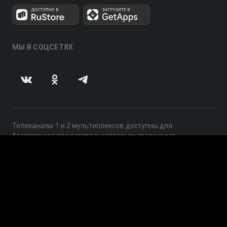
МЫ В СОЦСЕТЯХ
Телеканалы 1 и 2 мультиплексов доступны для
бесплатного просмотра в непрерывном режиме,
круглосуточно.
© 2014 — 2026, ООО «ЛайфСтрим», 109240, г. Москва,
ул. Николоямская, д. 13, стр. 2, этаж 2, ИНН 7710918800
Поддержка: help@smotreshka.tv
UUID: f785d969-2828-4f52-96d3-f9ad53d27e26
v3.10.4
|
SSR