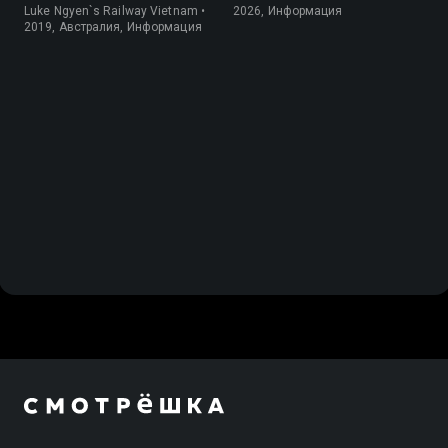
Вьетнаму
Luke Ngyen`s Railway Vietnam •
2026, Информация
2019, Австралия, Информация