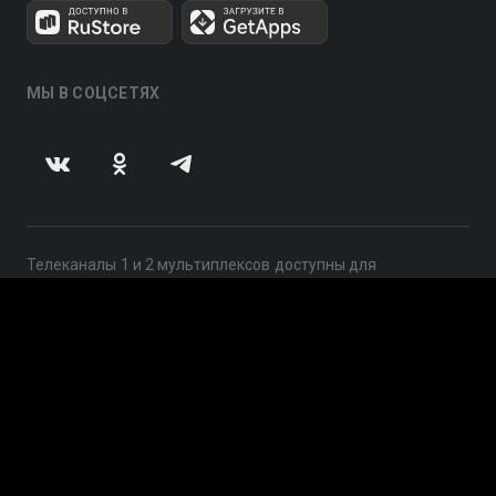
МЫ В СОЦСЕТЯХ
Телеканалы 1 и 2 мультиплексов доступны для
бесплатного просмотра в непрерывном режиме,
круглосуточно.
© 2014 — 2026, ООО «ЛайфСтрим», 109240, г. Москва,
ул. Николоямская, д. 13, стр. 2, этаж 2, ИНН 7710918800
Поддержка: help@smotreshka.tv
UUID: 730736a2-c5fd-4a29-8e6a-aa811b3c58dc
v3.10.4
|
SSR