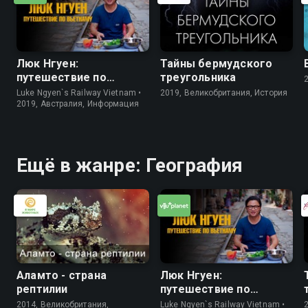
Люк Нгуен:
Тайны бермудского
путешествие по
треугольника
Вьетнаму
Luke Ngyen`s Railway Vietnam •
2019, Великобритания, История
2019, Австралия, Информация
Ещё в жанре: География
Аламто - страна
Люк Нгуен:
рептилии
путешествие по
Вьетнаму
2014, Великобритания,
Luke Ngyen`s Railway Vietnam •