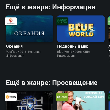
Ещё в жанре: Информация
Океания
Подводный мир
Pacifico • 2016, Испания,
Blue World • 2008, США,
Информация
Информация
A
Ещё в жанре: Просвещение