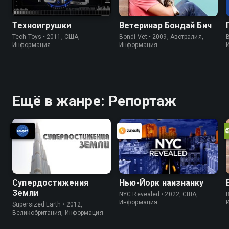
Техноигрушки
Ветеринар Бондай Бич
Tech Toys • 2011, США,
Bondi Vet • 2009, Австралия,
B
Информация
Информация
Ещё в жанре: Репортаж
Супердостижения
Нью-Йорк наизнанку
Земли
NYC Revealed • 2022, США,
B
Информация
Supersized Earth • 2012,
Великобритания, Информация