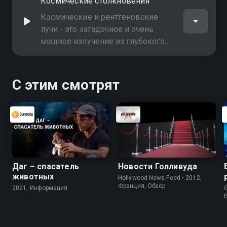
Космические столкновения
поддерживает жизнь
Космические и рентгеновские
лучи - это загадочное и очень
мощное излучение из глубокого
космоса. Учёные пока не
разобрались, откуда оно берётся,
но исследования продолжаются
С этим смотрят
Даг – спасатель
Новости Голливуда
животных
Hollywood News Feed • 2012,
Франция, Обзор
2021, Информация
G