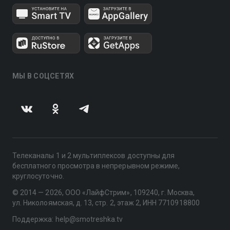
МЫ В СОЦСЕТЯХ
Телеканалы 1 и 2 мультиплексов доступны для
бесплатного просмотра в непрерывном режиме,
круглосуточно.
© 2014 — 2026, ООО «ЛайфСтрим», 109240, г. Москва,
ул. Николоямская, д. 13, стр. 2, этаж 2, ИНН 7710918800
Поддержка: help@smotreshka.tv