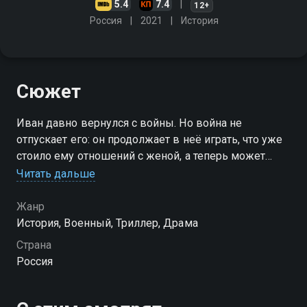
5.4
7.4
12+
Россия
2021
История
Сюжет
Иван давно вернулся с войны. Но война не
отпускает его: он продолжает в неё играть, что уже
стоило ему отношений с женой, а теперь может
стоить и жизни. Иван отправляется в Сирию под
Читать дальше
видом иностранного военного корреспондента по
имени Джон
Жанр
История, Военный, Триллер, Драма
Страна
Россия