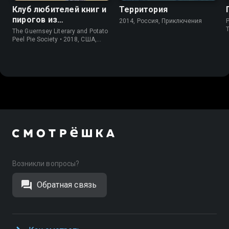
Клуб любителей книг и
Территория
пирогов из
2014, Россия, Приключения
P
картофельных
The Guernsey Literary and Potato
очистков
Peel Pie Society • 2018, США,
История
Возникли вопросы?
Обратная связь