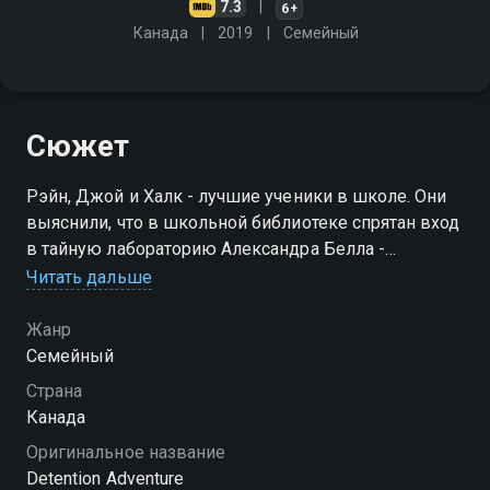
7.3
6+
Канада
2019
Cемейный
Сюжет
Рэйн, Джой и Халк - лучшие ученики в школе. Они
выяснили, что в школьной библиотеке спрятан вход
в тайную лабораторию Александра Белла -
знаменитого учёного. С этого момента они решают
Читать дальше
сделать то, что не делали - влипнуть в
неприятности!
Жанр
Cемейный
Страна
Канада
Оригинальное название
Detention Adventure