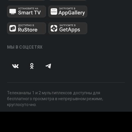
МЫ В СОЦСЕТЯХ
Телеканалы 1 и 2 мультиплексов доступны для
бесплатного просмотра в непрерывном режиме,
круглосуточно.
© 2014 — 2026, ООО «ЛайфСтрим», 109240, г. Москва,
ул. Николоямская, д. 13, стр. 2, этаж 2, ИНН 7710918800
Поддержка: help@smotreshka.tv