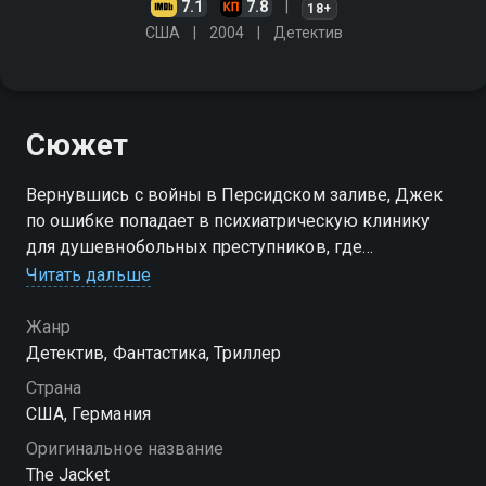
7.1
7.8
18+
США
2004
Детектив
Сюжет
Вернувшись с войны в Персидском заливе, Джек
по ошибке попадает в психиатрическую клинику
для душевнобольных преступников, где
подвергается экспериментальным способам
Читать дальше
лечения, при этом его жизнь оказывается в руках
врачей данного учреждения
Жанр
Детектив, Фантастика, Триллер
Страна
США, Германия
Оригинальное название
The Jacket