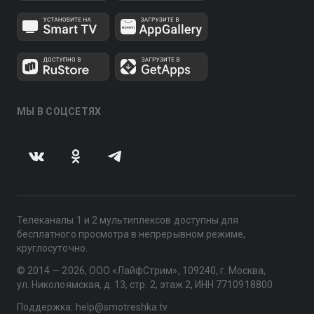
МЫ В СОЦСЕТЯХ
Телеканалы 1 и 2 мультиплексов доступны для
бесплатного просмотра в непрерывном режиме,
круглосуточно.
© 2014 — 2026, ООО «ЛайфСтрим», 109240, г. Москва,
ул. Николоямская, д. 13, стр. 2, этаж 2, ИНН 7710918800
Поддержка: help@smotreshka.tv