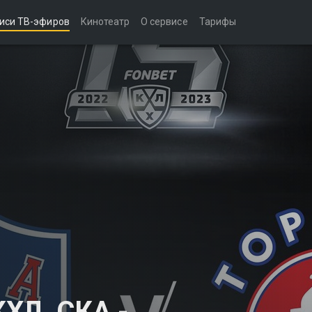
иси ТВ-эфиров
Кинотеатр
О сервисе
Тарифы
ХЛ. СКА -