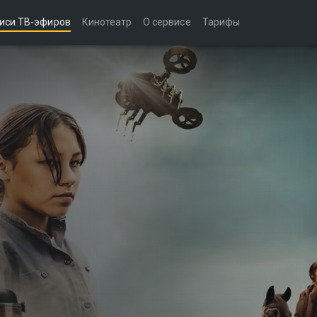
иси ТВ-эфиров
Кинотеатр
О сервисе
Тарифы