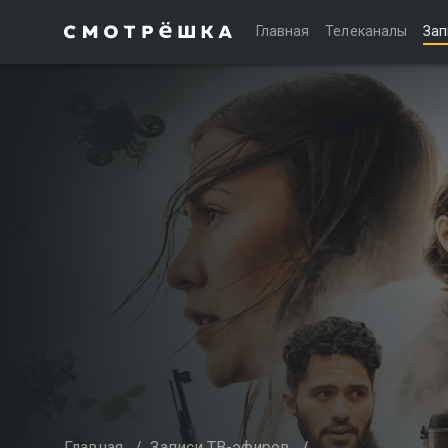
Главная
Телеканалы
Зап
Главная
/
Записи ТВ-эфиров
/