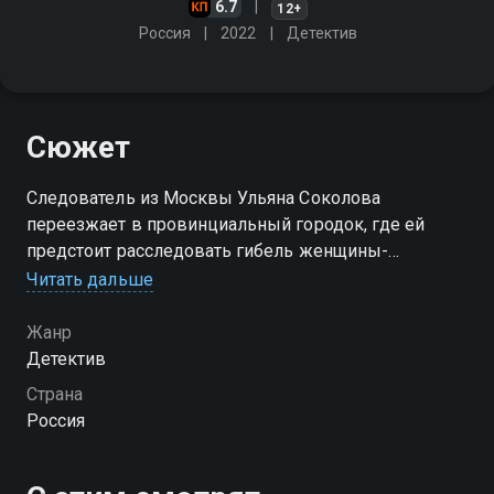
6.7
12+
Россия
2022
Детектив
Сюжет
Следователь из Москвы Ульяна Соколова
переезжает в провинциальный городок, где ей
предстоит расследовать гибель женщины-
следователя и работать вместе с бывшим
Читать дальше
возлюбленным
Жанр
Детектив
Страна
Россия