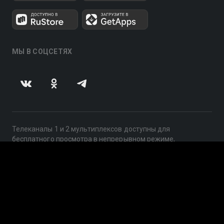
МЫ В СОЦСЕТЯХ
Телеканалы 1 и 2 мультиплексов доступны для
бесплатного просмотра в непрерывном режиме,
круглосуточно.
© 2014 — 2026, ООО «ЛайфСтрим», 109240, г. Москва,
ул. Николоямская, д. 13, стр. 2, этаж 2, ИНН 7710918800
Поддержка: help@smotreshka.tv
UUID: f6d47367-a7ba-4ad1-a500-d51de843c395
v3.10.4
|
SSR