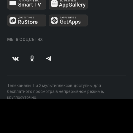
МЫ В СОЦСЕТЯХ
Телеканалы 1 и 2 мультиплексов доступны для
бесплатного просмотра в непрерывном режиме,
круглосуточно.
© 2014 — 2026, ООО «ЛайфСтрим», 109240, г. Москва,
ул. Николоямская, д. 13, стр. 2, этаж 2, ИНН 7710918800
Поддержка: help@smotreshka.tv
UUID: 81813c02-2f1c-4ae2-a4b2-605ca51a8069