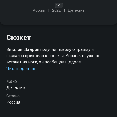
12+
Россия
2022
Детектив
Сюжет
Виталий Шадрин получил тяжёлую травму и
оказался прикован к постели. Узнав, что уже не
встанет на ноги, он пообещал щедрое
вознаграждение тому, кто отправит его на тот свет.
Читать дальше
И вскоре Шадрина действительно убили
Жанр
Посмотреть онлайн 2 сезон сериала Соколова
Детектив
подозревает всех-2 вы можете совершенно
Страна
бесплатно в хорошем HD качестве на Смотрёшке
Россия