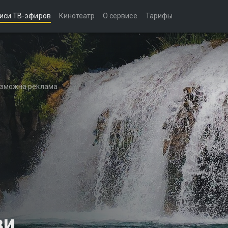
иси ТВ-эфиров
Кинотеатр
О сервисе
Тарифы
возможна реклама
ви