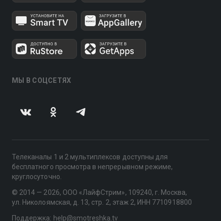
МЫ В СОЦСЕТЯХ
Телеканалы 1 и 2 мультиплексов доступны для
бесплатного просмотра в непрерывном режиме,
круглосуточно.
© 2014 — 2026, ООО «ЛайфСтрим», 109240, г. Москва,
ул. Николоямская, д. 13, стр. 2, этаж 2, ИНН 7710918800
Поддержка: help@smotreshka.tv