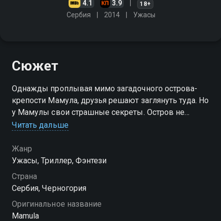
4.1
3.9
18+
Сербия
2014
Ужасы
Сюжет
Однажды проплывая мимо загадочного острова-
крепости Мамула, друзья решают заглянуть туда. Но
у Мамулы свои страшные секреты. Остров не
совсем необитаем. И встреча с его обитателями
Читать дальше
несёт неминуемую смерть
Жанр
Ужасы, Триллер, Фэнтези
Страна
Сербия, Черногория
Оригинальное название
Mamula