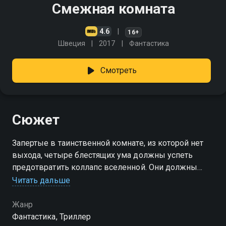
Смежная комната
4.6
16+
Швеция
2017
Фантастика
Смотреть
Сюжет
Запертые в таинственной комнате, из которой нет
выхода, четыре блестящих ума должны успеть
предотвратить коллапс вселенной. Они должны
научиться работать вместе и решить головоломку
Читать дальше
вселенских масштабов, пока не стало слишком
поздно
Жанр
Фантастика, Триллер