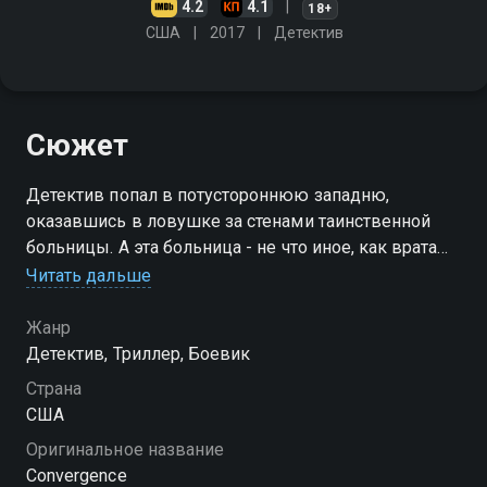
4.2
4.1
18+
США
2017
Детектив
Сюжет
Детектив попал в потустороннюю западню,
оказавшись в ловушке за стенами таинственной
больницы. А эта больница - не что иное, как врата
между раем и адом. Теперь ему предстоит
Читать дальше
неистовая борьба за спасение своей души
Жанр
Детектив, Триллер, Боевик
Страна
США
Оригинальное название
Convergence