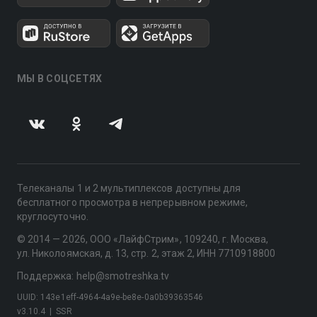
МЫ В СОЦСЕТЯХ
Телеканалы 1 и 2 мультиплексов доступны для
бесплатного просмотра в непрерывном режиме,
круглосуточно.
© 2014 — 2026, ООО «ЛайфСтрим», 109240, г. Москва,
ул. Николоямская, д. 13, стр. 2, этаж 2, ИНН 7710918800
Поддержка: help@smotreshka.tv
UUID: 143e1eff-4964-4a9e-be8e-0a0b39363546
v3.10.4
|
SSR