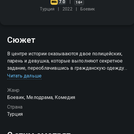
7.0
16+
Турция
2022
Боевик
Сюжет
В центре истории оказываются двое полицейских,
парень и девушка, которые выполняют секретное
задание, переоблачившись в гражданскую одежду.
Герои работают под прикрытием и, естественно,
Читать дальше
ввязываются в невероятные приключения
Жанр
Боевик, Мелодрама, Комедия
Страна
Турция