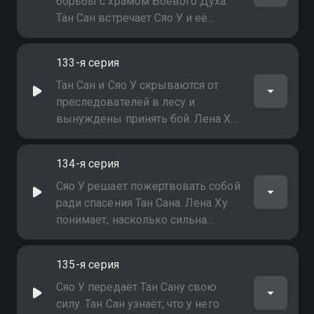
борьбы с храмом Боевого Духа.
Тан Сан встречает Сяо У и её
могущественного защитника
133-я серия
Тан Сан и Сяо У скрываются от
преследователей в лесу и
вынуждены принять бой. Лена Ху
узнает правду о Тан Сане
134-я серия
Сяо У решает пожертвовать собой
ради спасения Тан Сана. Лена Ху
понимает, насколько сильна
любовь Тан Сана и Сяо У
135-я серия
Сяо У передаёт Тан Сану свою
силу. Тан Сан узнаёт, что у него