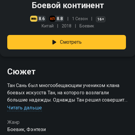
Боевой континент
8.6
8.8
1 Сезон
16+
Китай
2018
Боевик
Смотреть
Сюжет
Тан Сань был многообещающим учеником клана
боевых искусств Тан, на которого возлагали
большие надежды. Однажды Тан решил совершить
серьёзное преступление и украсть у клана
Читать дальше
запретные знания, но это лишь привело к его
смерти в этом мире
Жанр
Боевик, Фэнтези