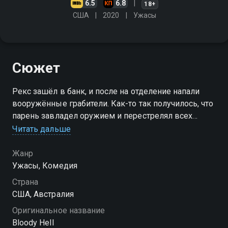
6.5
6.8
18+
США
2020
Ужасы
Сюжет
Рекс зашёл в банк, и после на отделение напали
вооружённые грабители. Как-то так получилось, что
парень завладел оружием и перестрелял всех
злоумышленников, но в процессе погибла
Читать дальше
сотрудница банка. Рекс получил 8 лет
Жанр
Ужасы, Комедия
Страна
США, Австралия
Оригинальное название
Bloody Hell