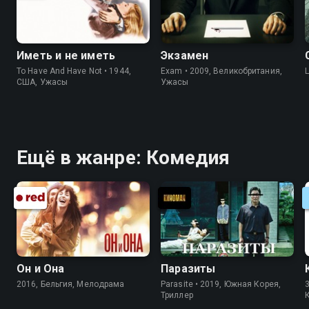
Иметь и не иметь
Экзамен
To Have And Have Not • 1944,
Exam • 2009, Великобритания,
США, Ужасы
Ужасы
Ещё в жанре: Комедия
Он и Она
Паразиты
2016, Бельгия, Мелодрама
Parasite • 2019, Южная Корея,
3
Триллер