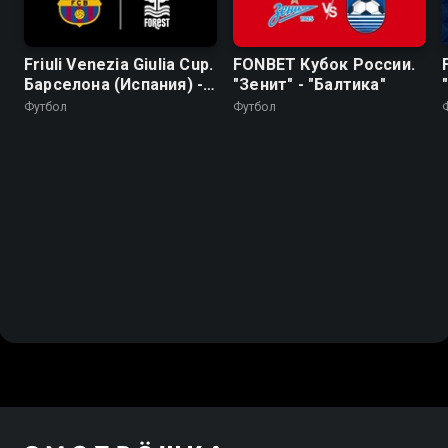
Friuli Venezia Giulia Cup.
FONBET Кубок России.
Барселона (Испания) -
"Зенит" - "Балтика"
Ноттингем Форест
Футбол
Футбол
(Англия). Трансляция
из Италии