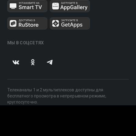
МЫ В СОЦСЕТЯХ
Телеканалы 1 и 2 мультиплексов доступны для
бесплатного просмотра в непрерывном режиме,
круглосуточно.
© 2014 — 2026, ООО «ЛайфСтрим», 109240, г. Москва,
ул. Николоямская, д. 13, стр. 2, этаж 2, ИНН 7710918800
Поддержка: help@smotreshka.tv