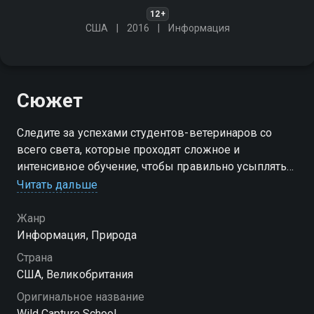
12+
США
2016
Информация
Сюжет
Следите за успехами студентов-ветеринаров со
всего света, которые проходят сложное и
интенсивное обучение, чтобы правильно усыплять
диких животных
Читать дальше
Посмотреть онлайн 1 сезон сериала Школа по
Жанр
отлову диких животных вы можете совершенно
Информация, Природа
бесплатно в хорошем HD качестве на Смотрёшке
Страна
США, Великобритания
Оригинальное название
Wild Capture School