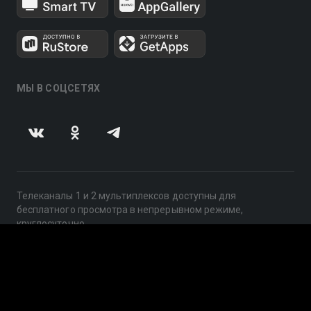
МЫ В СОЦСЕТЯХ
Телеканалы 1 и 2 мультиплексов доступны для
бесплатного просмотра в непрерывном режиме,
круглосуточно.
© 2014 — 2026, ООО «ЛайфСтрим», 109240, г. Москва,
ул. Николоямская, д. 13, стр. 2, этаж 2, ИНН 7710918800
Поддержка: help@smotreshka.tv
UUID: e8e1c02e-e262-41e8-b857-1e7fe2e65326