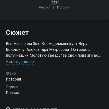
12+
Россия
История
Сюжет
Все мы знаем Зою Космодемьянскую, Веру
Волошину, Александра Матросова. Но героев,
получивших "Золотую звезду" за свои подвиги во
время войны, в тысячи раз больше. Данный проект
Читать дальше
делает попытку привлечь к ним внимание
Жанр
История
Страна
Россия