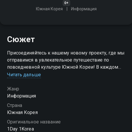
0+
Южная Корея
Информация
Сюжет
Присоединяйтесь к нашему новому проекту, где мы
отправимся в увлекательное путешествие по
повседневной культуре Южной Кореи! В каждом
выпуске вас ждут встречи с выдающимися
Читать дальше
личностями
Жанр
Информация
Страна
Южная Корея
Оригинальное название
1Day 1Korea