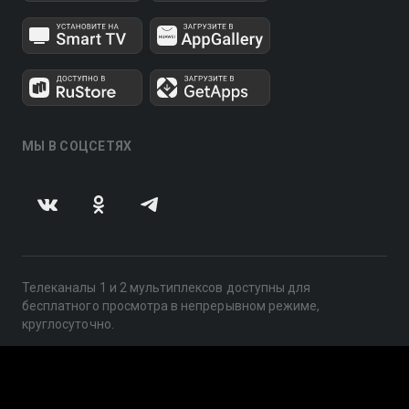
МЫ В СОЦСЕТЯХ
Телеканалы 1 и 2 мультиплексов доступны для
бесплатного просмотра в непрерывном режиме,
круглосуточно.
© 2014 — 2026, ООО «ЛайфСтрим», 109240, г. Москва,
ул. Николоямская, д. 13, стр. 2, этаж 2, ИНН 7710918800
Поддержка: help@smotreshka.tv