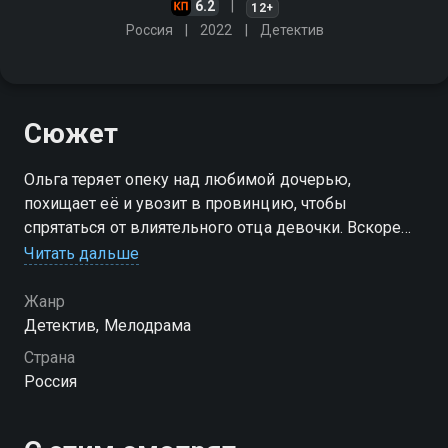
6.2
12+
Россия
2022
Детектив
Сюжет
Ольга теряет опеку над любимой дочерью,
похищает её и увозит в провинцию, чтобы
спрятаться от влиятельного отца девочки. Вскоре
женщина понимает, что это место хранит мрачные
Читать дальше
тайны, а вокруг неё начинают происходить убийства
Жанр
Детектив, Мелодрама
Страна
Россия