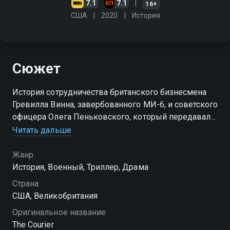
7.1
7.1
16+
США
2020
История
Сюжет
История сотрудничества британского бизнесмена
Гревилла Винна, завербованного МИ-6, и советского
офицера Олега Пеньковского, который передавал
на Запад секретную информацию
Читать дальше
Жанр
История, Военный, Триллер, Драма
Страна
США, Великобритания
Оригинальное название
The Courier