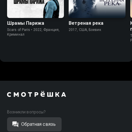
Шрамы Парижа
Ветреная река
Scars of Paris • 2022, Франция,
2017, США, Боевик
Криминал
T
P
Возникли вопросы?
Обратная связь