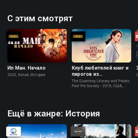
С этим смотрят
Ип Ман. Начало
Клуб любителей книг и
пирогов из
2020, Китай, История
картофельных
The Guernsey Literary and Potato
очистков
Peel Pie Society • 2018, США,
История
Ещё в жанре: История