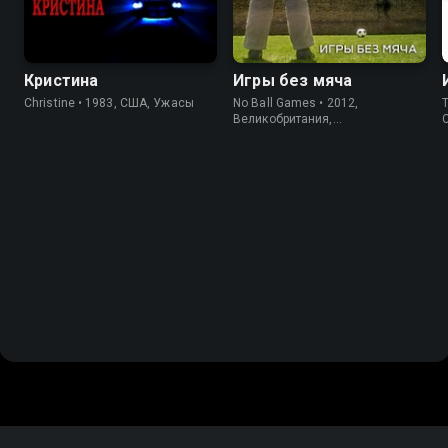
Кристина
Игры без мяча
Christine • 1983, США, Ужасы
No Ball Games • 2012,
T
Великобритания,
Короткометражка