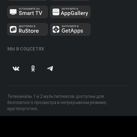
МЫ В СОЦСЕТЯХ
Телеканалы 1 и 2 мультиплексов доступны для
бесплатного просмотра в непрерывном режиме,
круглосуточно.
© 2014 — 2026, ООО «ЛайфСтрим», 109240, г. Москва,
ул. Николоямская, д. 13, стр. 2, этаж 2, ИНН 7710918800
Поддержка: help@smotreshka.tv