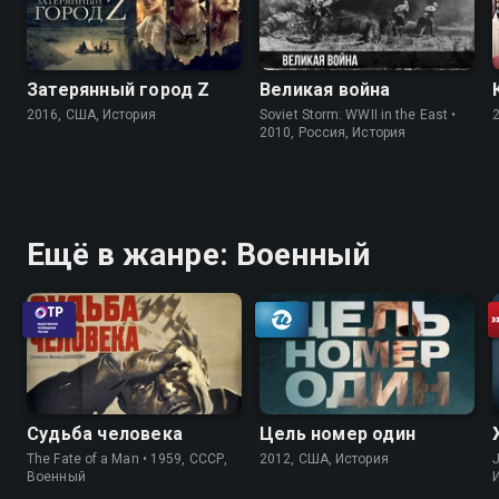
Затерянный город Z
Великая война
2016, США, История
Soviet Storm: WWII in the East •
2010, Россия, История
Ещё в жанре: Военный
Судьба человека
Цель номер один
The Fate of a Man • 1959, СССР,
2012, США, История
J
Военный