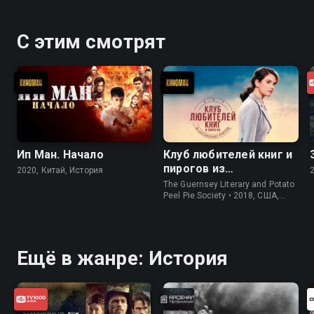
С этим смотрят
Ип Ман. Начало
Клуб любителей книг и
пирогов из
2020, Китай, История
картофельных
The Guernsey Literary and Potato
очистков
Peel Pie Society • 2018, США,
История
Ещё в жанре: История