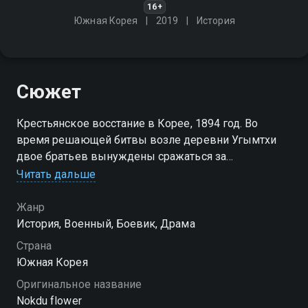
16+
Южная Корея
2019
История
Сюжет
Крестьянское восстание в Корее, 1894 год. Во
время решающей битвы возле деревни Угымтхи
двое братьев вынуждены сражаться за
противоборствующие стороны
Читать дальше
Посмотреть онлайн 1 сезон сериала Цветок фасоли
Жанр
вы можете совершенно бесплатно в хорошем HD
История, Военный, Боевик, Драма
качестве на Смотрёшке
Страна
Южная Корея
Оригинальное название
Nokdu flower