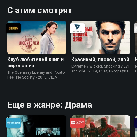
С этим смотрят
Клуб любителей книг и
Красивый, плохой, злой
пирогов из
Extremely Wicked, Shockingly Evil
N
картофельных
and Vile • 2019, США, Биография
The Guernsey Literary and Potato
очистков
Peel Pie Society • 2018, США,
История
Ещё в жанре: Драма