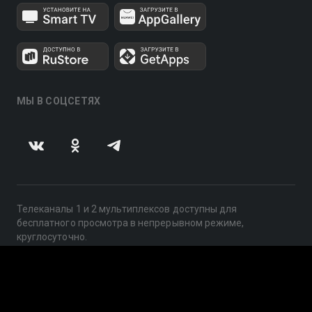
МЫ В СОЦСЕТЯХ
Телеканалы 1 и 2 мультиплексов доступны для
бесплатного просмотра в непрерывном режиме,
круглосуточно.
© 2014 — 2026, ООО «ЛайфСтрим», 109240, г. Москва,
ул. Николоямская, д. 13, стр. 2, этаж 2, ИНН 7710918800
Поддержка: help@smotreshka.tv