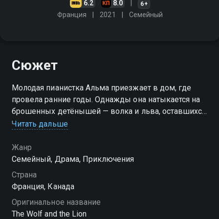
6.2
8.0
6+
Франция
2021
Cемейный
Сюжет
Молодая пианистка Альма приезжает в дом, где
провела ранние годы. Однажды она натыкается на
брошенных детёнышей — волка и льва, оставшихся
без родителей. Девушка забирает их к себе и прячет
Читать дальше
от посторонних глаз. Они растут вместе, и кажется —
ничто не способно их разлучить. Но тайна выходит
Жанр
наружу. Маленького льва хватают и продают в
Cемейный, Драма, Приключения
странствующий цирк, а волчонка увозят
Страна
исследователи. Троице предстоит пуститься в
Франция, Канада
рискованное приключение через неизвестные
Оригинальное название
земли, чтобы снова стать вместе. «Волк и лев» —
The Wolf and the Lion
смотрите онлайн в хорошем качестве.