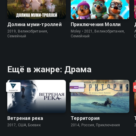
Долина муми-троллей
Приключения Молли
2019, Великобритания,
Moley • 2021, Великобритания,
A
Cемейный
Cемейный
Ещё в жанре: Драма
Ветреная река
Территория
2017, США, Боевик
2014, Россия, Приключения