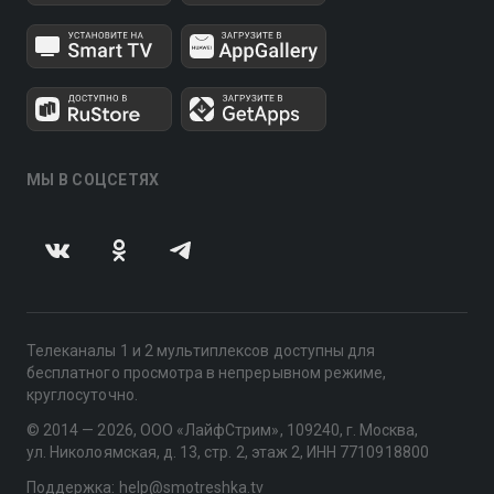
МЫ В СОЦСЕТЯХ
Телеканалы 1 и 2 мультиплексов доступны для
бесплатного просмотра в непрерывном режиме,
круглосуточно.
© 2014 — 2026, ООО «ЛайфСтрим», 109240, г. Москва,
ул. Николоямская, д. 13, стр. 2, этаж 2, ИНН 7710918800
Поддержка: help@smotreshka.tv