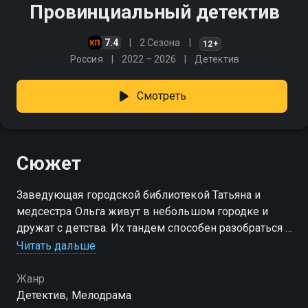
Провинциальный детектив
7.4
2 Сезона
12+
Россия
2022 – 2026
Детектив
Смотреть
Сюжет
Заведующая городской библиотекой Татьяна и
медсестра Ольга живут в небольшом городке и
дружат с детства. Их тандем способен разобраться в
самых запутанных ситуациях и выяснить истинные
Читать дальше
мотивы любого преступления, которые случаются в
этом городке
Жанр
Детектив, Мелодрама