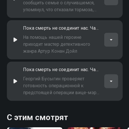
сообщить семье о случившемся,
упомянул, что отказали тормоза,
но его всё равно задержали. Дочь
Макара Петровича Ася разбита и
Пока смерть не соединит нас. Часть 3-я
считает, что это роковая
случайность
На помощь нашей героине
приходит мастер детективного
жанра Артур Конан Дойл
Пока смерть не соединит нас. Часть 4-я
Георгий Бусыгин проверяет
готовность операционной к
предстоящей операции вице-мэра
города Мухина - Игоря Борисовича
Косарева. Однако проверка
заканчивается трагедией…
С этим смотрят