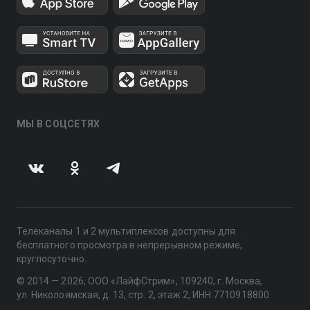
МЫ В СОЦСЕТЯХ
Телеканалы 1 и 2 мультиплексов доступны для
бесплатного просмотра в непрерывном режиме,
круглосуточно.
© 2014 — 2026, ООО «ЛайфСтрим», 109240, г. Москва,
ул. Николоямская, д. 13, стр. 2, этаж 2, ИНН 7710918800