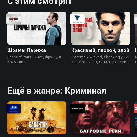
С этим смотрят
Шрамы Парижа
Красивый, плохой, злой
Scars of Paris • 2022, Франция,
Extremely Wicked, Shockingly Evil
N
Криминал
and Vile • 2019, США, Биография
Ещё в жанре: Криминал