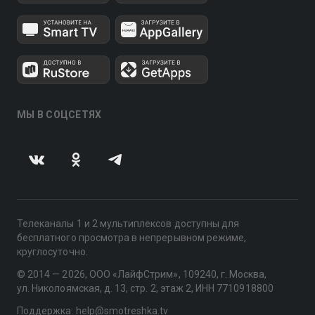
МЫ В СОЦСЕТЯХ
Телеканалы 1 и 2 мультиплексов доступны для
бесплатного просмотра в непрерывном режиме,
круглосуточно.
© 2014 — 2026, ООО «ЛайфСтрим», 109240, г. Москва,
ул. Николоямская, д. 13, стр. 2, этаж 2, ИНН 7710918800
Поддержка: help@smotreshka.tv