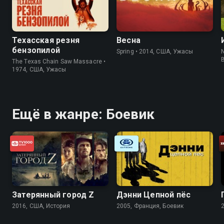
Техасская резня
Весна
бензопилой
Spring • 2014, США, Ужасы
N
The Texas Chain Saw Massacre •
1974, США, Ужасы
Ещё в жанре: Боевик
Затерянный город Z
Дэнни Цепной пёс
2016, США, История
2005, Франция, Боевик